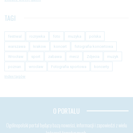
TAGI
festiwal
rozrywka
foto
muzyka
polska
warszawa
krakow
koncert
fotografia koncertowa
Wrocław
sport
zabawa
mecz
Zdjecia
muzyk
poznan
wroclaw
Fotografia sportowa
koncerty
Index tagów
O PORTALU
Ogólnopolski portal będący bazą nowości, informacji i zapowiedzi z wielu
kategorii tematycznych.