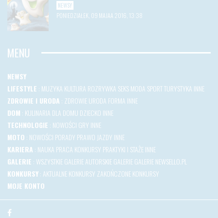
NEWSY
PONIEDZIAŁEK, 09 MAJAA 2016, 13:38
MENU
NEWSY
LIFESTYLE
:
MUZYKA
KULTURA
ROZRYWKA
SEKS
MODA
SPORT
TURYSTYKA
INNE
ZDROWIE I URODA
:
ZDROWIE
URODA
FORMA
INNE
DOM
:
KULINARIA
DLA DOMU
DZIECKO
INNE
TECHNOLOGIE
:
NOWOŚCI
GRY
INNE
MOTO
:
NOWOŚCI
PORADY
PRAWO JAZDY
INNE
KARIERA
:
NAUKA
PRACA
KONKURSY
PRAKTYKI I STAŻE
INNE
GALERIE
:
WSZYSTKIE GALERIE
AUTORSKIE GALERIE
GALERIE NEWSELLO.PL
KONKURSY
:
AKTUALNE KONKURSY
ZAKOŃCZONE KONKURSY
MOJE KONTO