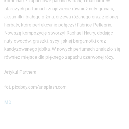
kombinacje zapachowe pachną wiosną i malinami. W
starszych perfumach znajdziecie również nuty granatu,
aksamitki, białego piżma, drzewa różanego oraz zielonej
herbaty, które perfekcyjnie połączył Fabrice Pellegrin.
Nowszą kompozycję stworzył Raphael Haury, dodając
nuty owoców: gruszki, sycylijskiej bergamotki oraz
kandyzowanego jabłka. W nowych perfumach znalazło się
również miejsce dla pięknego zapachu czerwonej róży.
Artykuł Partnera
fot. pixabay.com/unsplash.com
MD