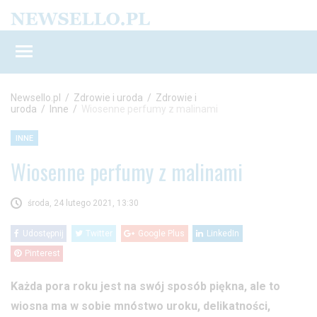
Newsello.pl
/
Zdrowie i uroda
/
Zdrowie i
uroda
/
Inne
/
Wiosenne perfumy z malinami
INNE
Wiosenne perfumy z malinami
środa, 24 lutego 2021, 13:30
Udostępnij
Twitter
Google Plus
LinkedIn
Pinterest
Każda pora roku jest na swój sposób piękna, ale to
wiosna ma w sobie mnóstwo uroku, delikatności,