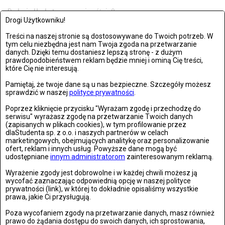
Rodzaje Herbat – czym się różnią?
Drogi Użytkowniku!
Herbata – pomaga rozpocząć dzień i umila spokojne wieczory.
Treści na naszej stronie są dostosowywane do Twoich potrzeb. W
Poznaj...
tym celu niezbędna jest nam Twoja zgoda na przetwarzanie
danych. Dzięki temu dostaniesz lepszą stronę - z dużym
prawdopodobieństwem reklam będzie mniej i ominą Cię treści,
które Cię nie interesują.
Pamiętaj, że twoje dane są u nas bezpieczne. Szczegóły możesz
sprawdzić w naszej
polityce prywatności
.
Poprzez kliknięcie przycisku "Wyrażam zgodę i przechodzę do
serwisu" wyrażasz zgodę na przetwarzanie Twoich danych
(zapisanych w plikach cookies), w tym profilowanie przez
dlaStudenta sp. z o.o. i naszych partnerów w celach
marketingowych, obejmujących analitykę oraz personalizowanie
ofert, reklam i innych usług. Powyższe dane mogą być
udostępniane
innym administratorom
zainteresowanym reklamą.
Wyrażenie zgody jest dobrowolne i w każdej chwili możesz ją
wycofać zaznaczając odpowiednią opcję w naszej polityce
prywatności (link), w której to dokładnie opisaliśmy wszystkie
INNE
prawa, jakie Ci przysługują.
CZWARTEK, 30 LISTOPADAA 2017, 14:24
Poza wycofaniem zgody na przetwarzanie danych, masz również
Jak być aktywną i dobrze wyglądać? Bezpłatne warsztaty!
prawo do żądania dostępu do swoich danych, ich sprostowania,