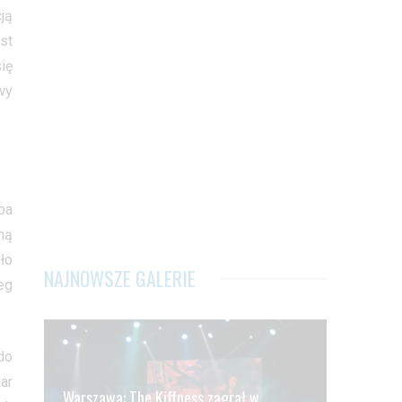
ją
st
ię
wy
ba
ną
ło
NAJNOWSZE GALERIE
eg
do
ar
Warszawa: The Kiffness zagrał w