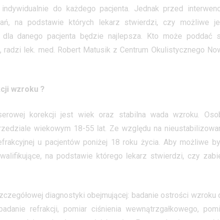
ndywidualnie do każdego pacjenta. Jednak przed interwenc
dań, na podstawie których lekarz stwierdzi, czy możliwe je
 dla danego pacjenta będzie najlepsza. Kto może poddać s
, radzi lek. med. Robert Matusik z Centrum Okulistycznego No
cji wzroku ?
serowej korekcji jest wiek oraz stabilna wada wzroku. Oso
rzedziale wiekowym 18-55 lat. Ze względu na nieustabilizowa
refrakcyjnej u pacjentów poniżej 18 roku życia. Aby możliwe by
alifikujące, na podstawie którego lekarz stwierdzi, czy zabi
szczegółowej diagnostyki obejmującej: badanie ostrości wzroku 
adanie refrakcji, pomiar ciśnienia wewnątrzgałkowego, pomi