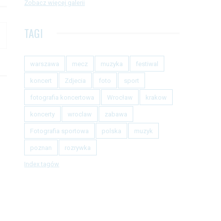
Zobacz więcej galerii
TAGI
warszawa
mecz
muzyka
festiwal
koncert
Zdjecia
foto
sport
fotografia koncertowa
Wrocław
krakow
koncerty
wroclaw
zabawa
Fotografia sportowa
polska
muzyk
poznan
rozrywka
Index tagów