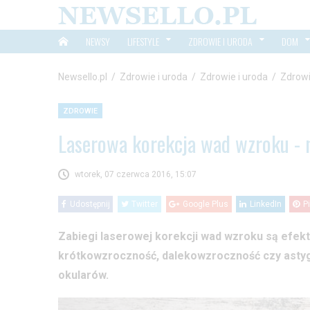
NEWSY
LIFESTYLE
ZDROWIE I URODA
DOM
Newsello.pl
/
Zdrowie i uroda
/
Zdrowie i uroda
/
Zdrow
ZDROWIE
Laserowa korekcja wad wzroku - 
wtorek, 07 czerwca 2016, 15:07
Udostępnij
Twitter
Google Plus
LinkedIn
P
Zabiegi laserowej korekcji wad wzroku są efek
krótkowzroczność, dalekowzroczność czy astyg
okularów.