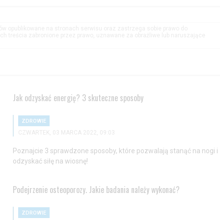
tów opublikowane na stronach serwisu oraz zastrzega sobie prawo do
h treścia zabronione przez prawo, uznawane za obraźliwe lub naruszające
Jak odzyskać energię? 3 skuteczne sposoby
ZDROWIE
CZWARTEK, 03 MARCA 2022, 09:03
Poznajcie 3 sprawdzone sposoby, które pozwalają stanąć na nogi i
odzyskać siłę na wiosnę!
Podejrzenie osteoporozy. Jakie badania należy wykonać?
ZDROWIE