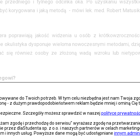
ie przedniego i tylnego odcinka oka. Po uzyskaniu wszystki
być korygowana i jaką metodą. - mówi lek. med. Robert Matusik
ra poprawiają jakość widzenia u osób z krótkowzroczności
e okulistyka dysponuje wieloma nowoczesnymi metodami, dzię
dać się również osoby ze złożoną wadą wzroku lub nietypo
iegowi?
żliwić wykonanie zabiegu. Należą do nich głównie choroby ocz
osowywane do Twoich potrzeb. W tym celu niezbędna jest nam Twoja zg
 rogówki, zmiany zwyrodnieniowe na rogówce. Lekarz nie mo
onę - z dużym prawdopodobieństwem reklam będzie mniej i ominą Cię treś
cę, niedoczynność lub nadczynność tarczycy lub choroby tkan
s bezpieczne. Szczegóły możesz sprawdzić w naszej
polityce prywatnośc
iedy wada wzroku nie jest unormowana lub kiedy pacjent cierpi 
rażam zgodę i przechodzę do serwisu" wyrażasz zgodę na przetwarzan
nie przez dlaStudenta sp. z o.o. i naszych partnerów w celach marketin
iwwskazań należą również infekcje, a także ciąża i cały okres,
lam i innych usług. Powyższe dane mogą być udostępniane
innym admin