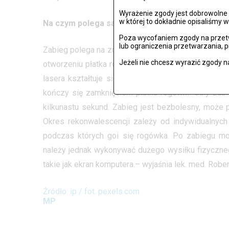
Wyrażenie zgody jest dobrowolne i
w której to dokładnie opisaliśmy w
Na czym polega sam zabieg laserowej korekcji
Poza wycofaniem zgody na przetw
lub ograniczenia przetwarzania, 
Zabieg polega na zmianie krzywizny rogówki oka pr
Jeżeli nie chcesz wyrazić zgody n
otworzeniu płatka rogówki przez jej nacięcie. Nas
lasera kształtuje się rogówkę, nadając jej odpow
kończy się zamknięciem płatka rogówki. Cały zabi
kilkunastu sekund. Zabieg jest bezbolesny, może 
Okres rekonwalescencji zależy od indywidualnych
podczas których goi się rogówka. Po zabiegu mo
należy jednak wykonywać dużego wysiłku fizyczne
takie jak ekran komputera.– wyjaśnia lek. med. Ro
Źródło: ip / fot. pexels.com
MP