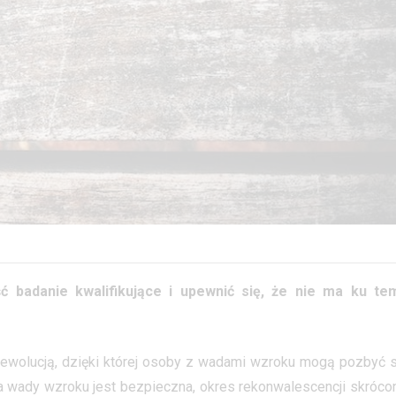
ć badanie kwalifikujące i upewnić się, że nie ma ku te
ę rewolucją, dzięki której osoby z wadami wzroku mogą pozbyć s
a wady wzroku jest bezpieczna, okres rekonwalescencji skrócon