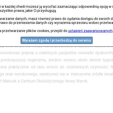
 w każdej chwili możesz ją wycofać zaznaczając odpowiednią opcję w na
szystkie prawa, jakie Ci przysługują.
 wzroku?
arzanie danych, masz również prawo do żądania dostępu do swoich dan
prawo do przeniesienia danych czy wyrażenia sprzeciwu wobec przetwa
zy użyciu lasera. Przebiega w dwóch etapach: pierwszy polega 
a przetwarzanie plików cookies, przejdź do
ustawień zaawansowanych
tępnie, kiedy głębsze warstwy rogówki są odsłonięte, przy pomo
iednią moc optyczną, umożliwiającą prawidłowe widzenie. Zabi
Wyrażam zgodę i przechodzę do serwisu
eg trwa około 30 minut, sama procedura z użyciem lasera oko
powodować jedynie u niektórych pacjentów niewielki dyskomfor
 predyspozycji organizmu, średnio wynosi około dwóch tygodn
żna praktycznie od razu wrócić do codziennych czynności. N
go oraz wzrokowego, wpatrywać się w intensywne źródła świat
bert Matusik z Centrum Okulistycznego Nowy Wzrok.