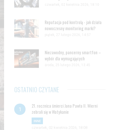
czwartek, 02 kwietnia 2026, 18:10
Reputacja pod kontrolą - jak działa
nowoczesny monitoring marki?
piątek, 27 lutego 2026, 14:57
Niezawodny, pancerny smartfon –
wybór dla wymagających
środa, 25 lutego 2026, 13:45
OSTATNIO CZYTANE
21. rocznica śmierci Jana Pawła II. Wierni
zebrali się w Watykanie
INNE
czwartek, 02 kwietnia 2026, 18:08