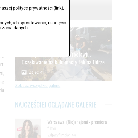
Lądek Zdrój po powodzi
szej polityce prywatności (link),
Zdjęć: 59
ych, ich sprostowania, usunięcia
rzania danych.
na
.
cy
eg
Alarm powodziowy we Wrocławiu.
ło
Oczekiwanie na kulminację fali na Odrze
t.
i,
Zdjęć: 41
ie
Zobacz wszystkie galerie
ła
NAJCZĘŚCIEJ OGLĄDANE GALERIE
Warszawa: (Nie)znajomi - premiera
filmu
Zdjęc/filmów: 44