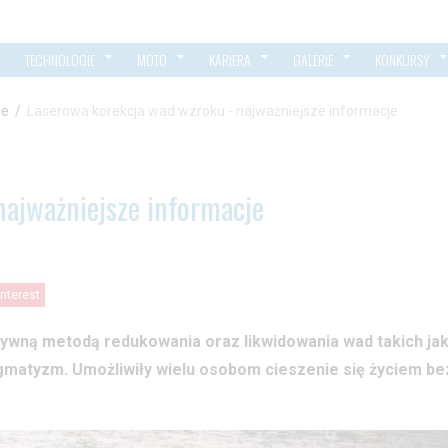
TECHNOLOGIE
MOTO
KARIERA
GALERIE
KONKURSY
ie
/
Laserowa korekcja wad wzroku - najważniejsze informacje
najważniejsze informacje
interest
tywną metodą redukowania oraz likwidowania wad takich ja
matyzm. Umożliwiły wielu osobom cieszenie się życiem be